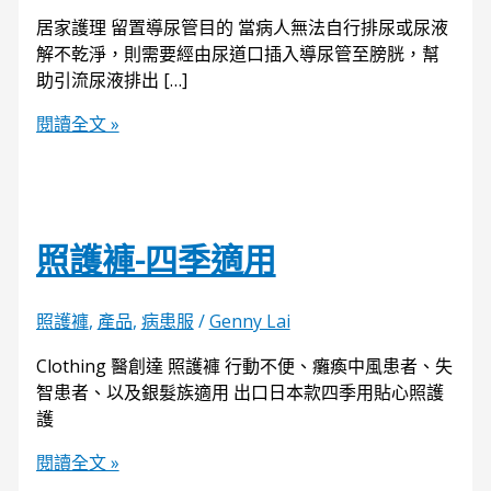
居家護理 留置導尿管目的 當病人無法自行排尿或尿液
解不乾淨，則需要經由尿道口插入導尿管至膀胱，幫
助引流尿液排出 […]
閱讀全文 »
照護褲-四季適用
照護褲
,
產品
,
病患服
/
Genny Lai
Clothing 醫創達 照護褲 行動不便、癱瘓中風患者、失
智患者、以及銀髮族適用 出口日本款四季用貼心照護
護
閱讀全文 »