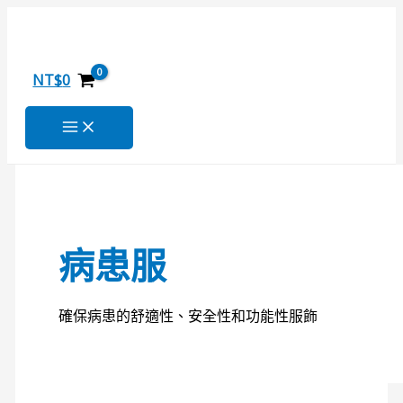
跳
居
照
隱
便
搜
至
家
護
藏
利
尋
主
導
褲-
尿
走
關
要
尿
四
袋
腿
NT$
0
內
管
季
褲-
帶
鍵
容
護
適
四
字
理
用
季
:
須
適
知
用
病患服
確保病患的舒適性、安全性和功能性服飾