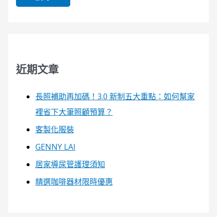
近期文章
長照補助再加碼！3.0 新制五大重點：如何幫家
裡省下大筆照顧預算？
客製化服裝
GENNY LAI
居家導尿管護理須知
精選咖啡器材限時優惠