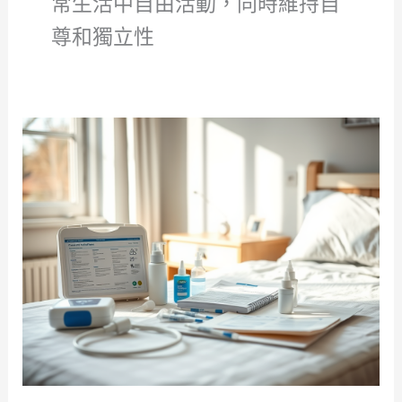
常生活中自由活動，同時維持自
尊和獨立性
居
家
導
尿
管
護
理
須
知