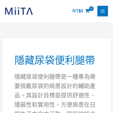
跳
至
NT$
0
主
要
內
容
隱藏尿袋便利腿帶
隱藏尿袋便利腿帶是一種專為需
要佩戴尿袋的病患設計的輔助產
品。其設計目標是提供舒適性、
隱蔽性和實用性，方便病患在日