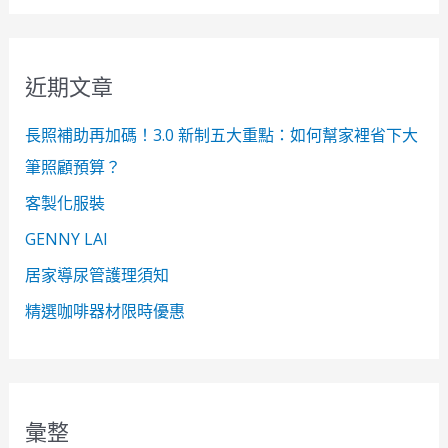
關
鍵
近期文章
字
:
長照補助再加碼！3.0 新制五大重點：如何幫家裡省下大
筆照顧預算？
客製化服裝
GENNY LAI
居家導尿管護理須知
精選咖啡器材限時優惠
彙整