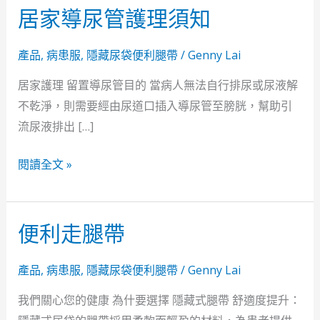
居家導尿管護理須知
產品
,
病患服
,
隱藏尿袋便利腿帶
/
Genny Lai
居家護理 留置導尿管目的 當病人無法自行排尿或尿液解
不乾淨，則需要經由尿道口插入導尿管至膀胱，幫助引
流尿液排出 […]
閱讀全文 »
便利走腿帶
便
利
走
產品
,
病患服
,
隱藏尿袋便利腿帶
/
Genny Lai
腿
我們關心您的健康 為什要選擇 隱藏式腿帶 舒適度提升：
帶