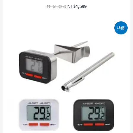
NT$
2,000
NT$
1,599
原
目
特價
始
前
價
價
格：
格：
NT$1,000。
NT$799。