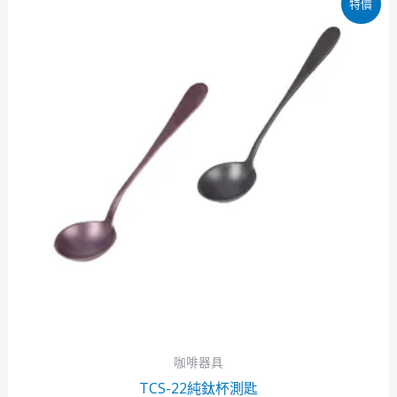
特價
始
前
價
價
格：
格：
NT$2,000。
NT$1,599。
咖啡器具
TCS-22純鈦杯測匙