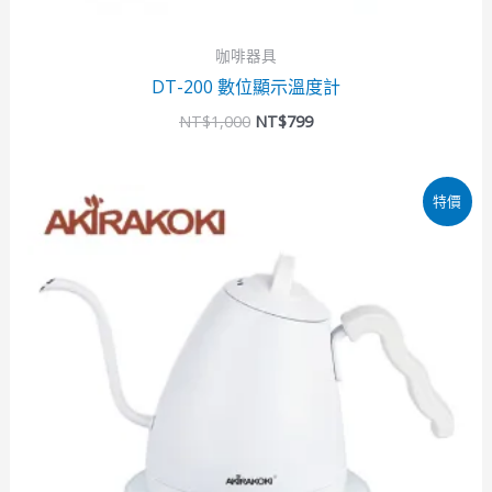
咖啡器具
DT-200 數位顯示溫度計
NT$
1,000
NT$
799
原
目
特價
始
前
價
價
格：
格：
NT$3,750。
NT$2,999。