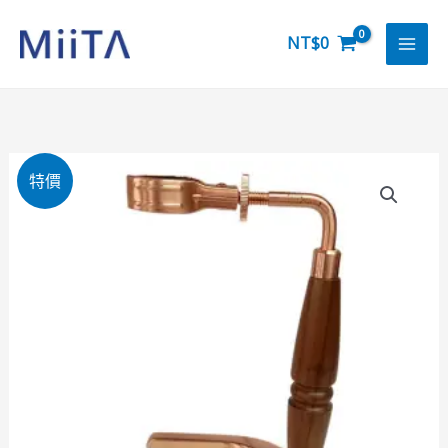
跳
至
NT$
0
主
要
內
容
ST-
特價
DTCA-
CU
虹
吸
壺
專
用
支
架