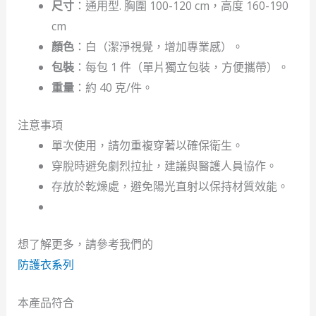
尺寸
：通用型. 胸圍 100-120 cm，高度 160-190
cm
顏色
：白（潔淨視覺，增加專業感）。
包裝
：每包 1 件（單片獨立包裝，方便攜帶）。
重量
：約 40 克/件。
注意事項
單次使用，請勿重複穿著以確保衛生。
穿脫時避免劇烈拉扯，建議與醫護人員協作。
存放於乾燥處，避免陽光直射以保持材質效能。
想了解更多，請參考我們的
防護衣系列
本產品符合