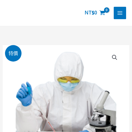
跳
至
NT$
0
主
要
內
容
醫
特價
創
達
防
護
衣
推
薦
｜
安