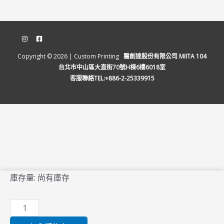
Copyright © 2026 | Custom Printing
醫創達股份有限公司 MIITA 104
台北市中山區大直街70號H棟6樓6018室
客服聯絡TEL:+886-2-25339915
醫
庫存量:
尚有庫存
創
達
防