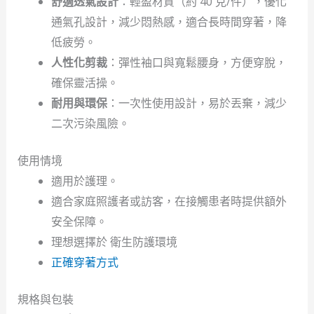
舒適透氣設計
：輕盈材質（約 40 克/件），優化
通氣孔設計，減少悶熱感，適合長時間穿著，降
低疲勞。
人性化剪裁
：彈性袖口與寬鬆腰身，方便穿脫，
確保靈活操。
耐用與環保
：一次性使用設計，易於丟棄，減少
二次污染風險。
使用情境
適用於護理。
適合家庭照護者或訪客，在接觸患者時提供額外
安全保障。
理想選擇於 衛生防護環境
正確穿著方式
規格與包裝