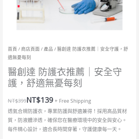
全
守
護，
舒
適
首頁
/
商店頁面
/
產品
/ 醫創達 防護衣推薦｜安全守護，舒
無
適無憂每刻
憂
每
醫創達 防護衣推薦｜安全守
刻
護，舒適無憂每刻
數
量
NT$
139
NT$
399
+ Free Shipping
透氣合規防護衣，專業防護與舒適兼得！採用高品質材
質，防液體滲透，確保您在醫療環境中的安全與安心。
每件精心設計，適合長時間穿著，守護健康每一天。