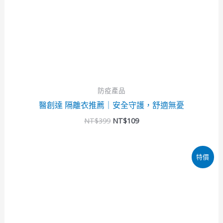
防疫產品
醫創達 隔離衣推薦｜安全守護，舒適無憂
NT$
399
NT$
109
原
目
特價
始
前
價
價
格：
格：
NT$399。
NT$99。