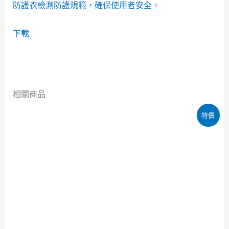
防護衣檢測防護規範，確保使用者安全
。
下載
相關商品
原
目
特價
始
前
價
價
格：
格：
NT$399。
NT$109。