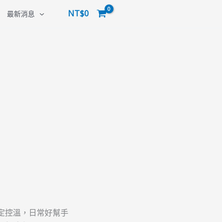
原
原
目
目
價
NT$
0
最新消息
始
始
前
前
格
價
價
價
價
範
格：
格：
格：
格：
圍：
NT$2,080。
NT$1,000。
NT$799。
NT$1,599。
NT$1,659
到
NT$1,699
、穩定控溫，日常好幫手