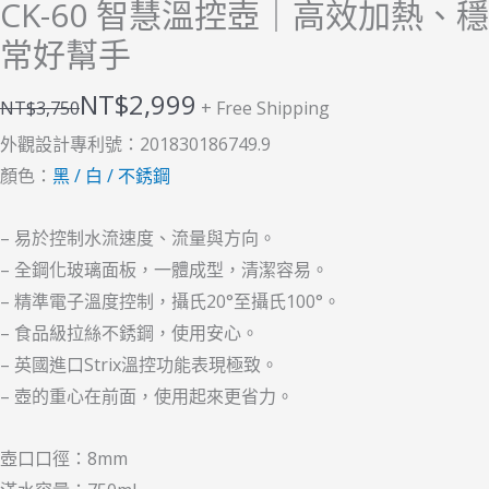
溫，
CK-60 智慧溫控壺｜高效加熱、
日
常好幫手
常
好
NT$
2,999
NT$
3,750
+ Free Shipping
幫
外觀設計專利號：201830186749.9
手
顏色：
黑 / 白 / 不銹鋼
數
量
– 易於控制水流速度、流量與方向。
– 全鋼化玻璃面板，一體成型，清潔容易。
– 精準電子溫度控制，攝氏20°至攝氏100°。
– 食品級拉絲不銹鋼，使用安心。
– 英國進口Strix溫控功能表現極致。
– 壺的重心在前面，使用起來更省力。
壺口口徑：8mm