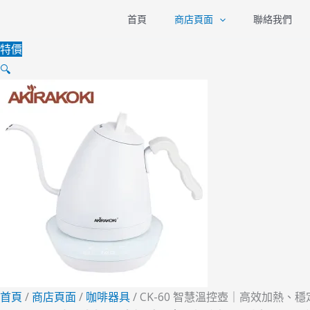
跳
CK-
首頁
商店頁面
聯絡我們
至
60
特價
主
智
🔍
要
慧
內
溫
容
控
壺
｜
高
效
加
熱、
穩
定
控
首頁
/
商店頁面
/
咖啡器具
/ CK-60 智慧溫控壺｜高效加熱