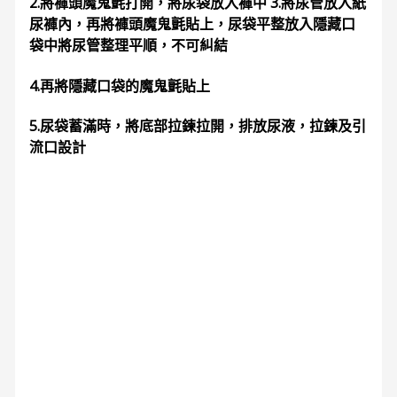
2.將褲頭魔鬼氈打開，將尿袋放入褲中 3.將尿管放入紙
尿褲內，再將褲頭魔鬼氈貼上，尿袋平整放入隱藏口
袋中將尿管整理平順，不可糾結
4.再將隱藏口袋的魔鬼氈貼上
5.尿袋蓄滿時，將底部拉鍊拉開，排放尿液，拉鍊及引
流口設計