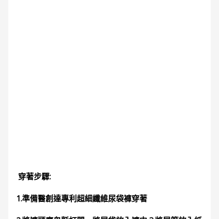
穿著步驟:
1.準備醫創達專利超細纖維尿袋褲穿著