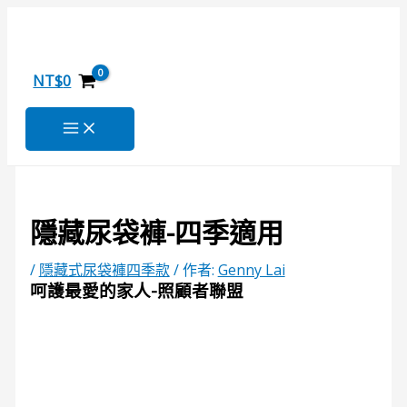
跳
搜
至
尋
主
關
要
NT$
0
內
鍵
容
字
:
隱藏尿袋褲-四季適用
/
隱藏式尿袋褲四季款
/ 作者:
Genny Lai
呵護最愛的家人-照顧者聯盟