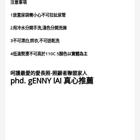
注意事項
1放置尿袋需小心不可拉扯尿管
2用冷水分開手洗,淺色分開洗滌
3不可漂白,烘衣,不可送乾洗
4低溫熨燙不可高於110C 5顏色以實體為主
呵護最愛的愛長照-照顧者聯盟家人
phd. gENNY lAI 真心推薦