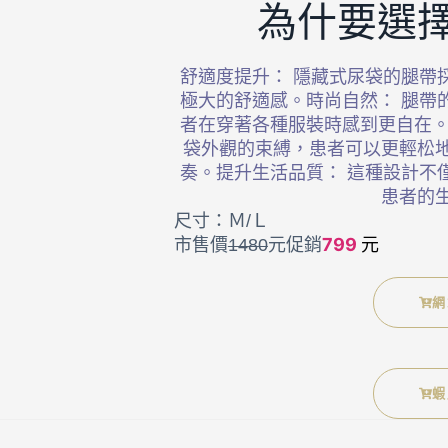
為什要選擇
舒適度提升： 隱藏式尿袋的腿帶
極大的舒適感。時尚自然： 腿帶
者在穿著各種服裝時感到更自在。
袋外觀的束縛，患者可以更輕松
奏。提升生活品質： 這種設計不
患者的
尺寸：Ｍ/Ｌ
799
市售價
1480
元促銷
元
網
蝦