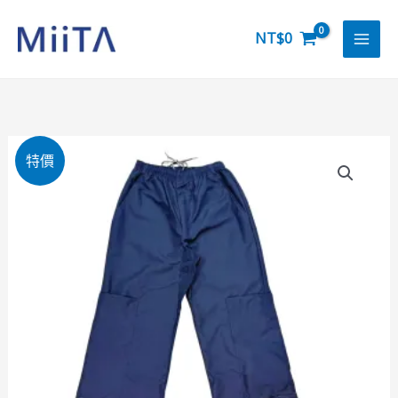
跳
至
NT$
0
主
要
內
容
專
特價
利
機
能
褲
｜
隱
藏
尿
袋，