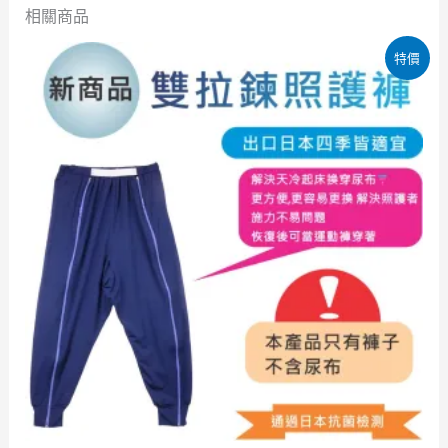
相關商品
原
目
特價
始
前
價
價
格：
格：
NT$2,680。
NT$1,280。