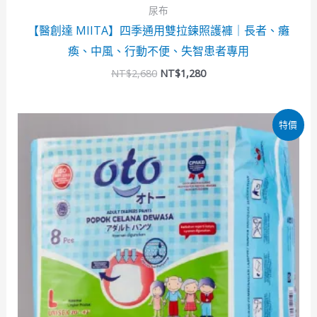
尿布
【醫創達 MIITA】四季通用雙拉鍊照護褲｜長者、癱
瘓、中風、行動不便、失智患者專用
NT$
2,680
NT$
1,280
原
目
特價
始
前
價
價
格：
格：
NT$576。
NT$229。