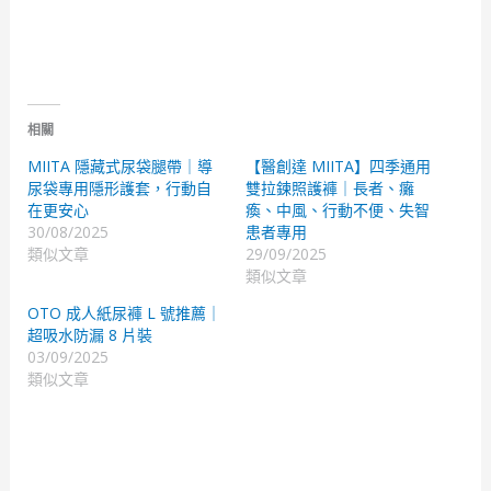
相關
MIITA 隱藏式尿袋腿帶｜導
【醫創達 MIITA】四季通用
尿袋專用隱形護套，行動自
雙拉鍊照護褲｜長者、癱
在更安心
瘓、中風、行動不便、失智
30/08/2025
患者專用
類似文章
29/09/2025
類似文章
OTO 成人紙尿褲 L 號推薦｜
超吸水防漏 8 片裝
03/09/2025
類似文章