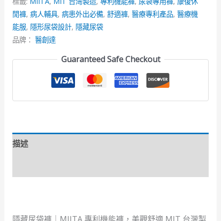
標籤:
MIITA
,
MIT 台灣製造
,
專利機能褲
,
尿袋專用褲
,
康復休
閒褲
,
病人輔具
,
病患外出必備
,
舒適褲
,
醫療專利產品
,
醫療機
能服
,
隱形尿袋設計
,
隱藏尿袋
品牌：
醫創達
Guaranteed Safe Checkout
描述
額外資訊
隱藏尿袋褲｜MIITA 專利機能褲，美觀舒適 MIT 台灣製