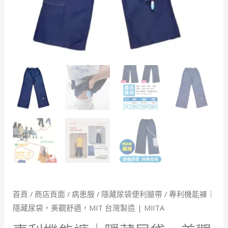
美
觀
舒
適，
MIT
台
灣
製
造
|
MIITA
數
量
首頁
/
商店頁面
/
病患服
/
隱藏尿袋便利腿帶
/ 專利機能褲｜
隱藏尿袋，美觀舒適，MIT 台灣製造 | MIITA