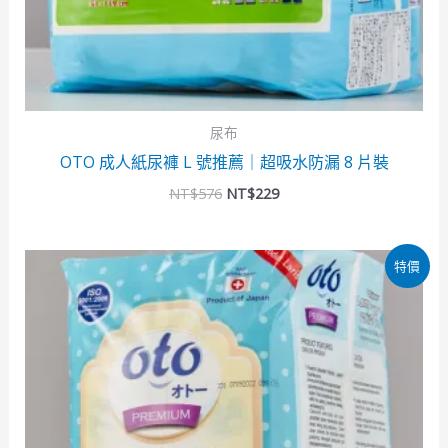
尿布
OTO 成人紙尿褲 L 號推薦｜超吸水防漏 8 片裝
NT$
576
NT$
229
原
目
特價
始
前
價
價
格：
格：
NT$269。
NT$219。