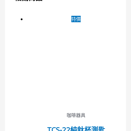
特價
咖啡器具
TCS-22純鈦杯測匙