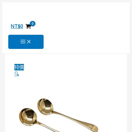
SCS-
跳
原
原
原
目
目
目
24K
至
始
始
始
前
前
前
不
主
價
價
價
價
價
價
鏽
要
格：
格：
格：
格：
格：
格：
NT$
0
鋼
內
NT$2,000。
NT$500。
NT$1,000。
NT$399。
NT$799。
NT$1,599。
鍍
容
24K
金
杯
測
特價
匙
🔍
數
量