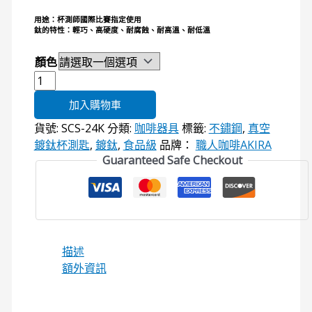
用途：杯測師國際比賽指定使用
鈦的特性：輕巧、高硬度、耐腐蝕、耐高溫、耐低溫
顏色
加入購物車
貨號:
SCS-24K
分類:
咖啡器具
標籤:
不鏽鋼
,
真空
鍍鈦杯測匙
,
鍍鈦
,
食品級
品牌：
職人咖啡AKIRA
Guaranteed Safe Checkout
描述
額外資訊