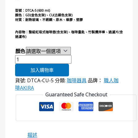
型號：DTCA-5 (600 ml)
顏色：GD(金色支架)、CU(古銅色支架)
材質：耐熱玻璃、不銹鋼、原木、橡膠、塑膠
內容物：整組虹吸式咖啡壺(含支架)、咖啡量匙、竹製攪拌棒、過濾片(含
過濾布)
顏色
加入購物車
貨號:
DTCA-CU-5
分類:
咖啡器具
品牌：
職人咖
啡AKIRA
Guaranteed Safe Checkout
描述