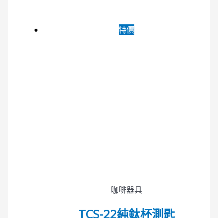
特價
咖啡器具
TCS-22純鈦杯測匙