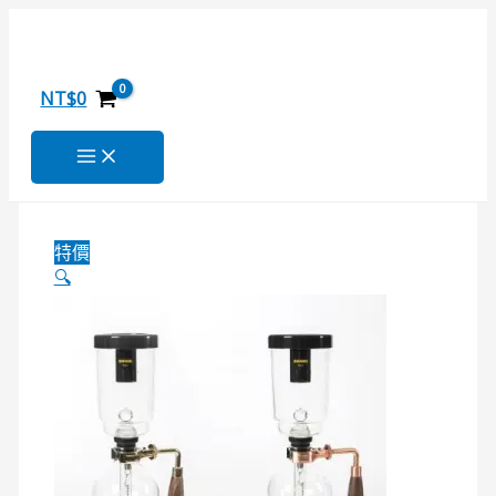
DTCA-
跳
原
原
原
目
目
目
GD
至
始
始
始
前
前
前
/
主
價
價
價
價
價
價
DTCA-
要
格：
格：
格：
格：
格：
格：
NT$
0
CU-
內
NT$2,000。
NT$1,000。
NT$1,000。
NT$799。
NT$799。
NT$1,599。
5
容
(5
人
份)
虹
特價
吸
🔍
式
咖
啡
壺
數
量