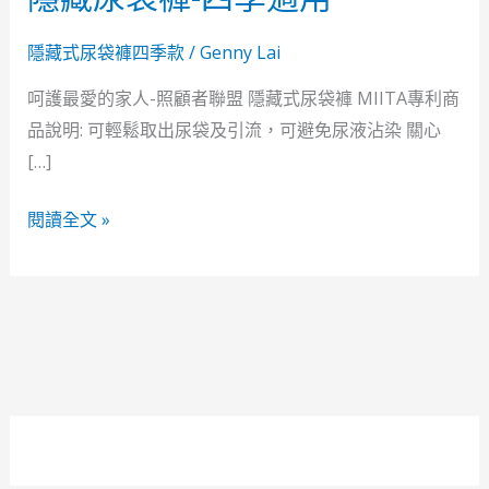
藏
尿
隱藏式尿袋褲四季款
/
Genny Lai
袋
呵護最愛的家人-照顧者聯盟 隱藏式尿袋褲 MIITA專利商
褲-
品說明: 可輕鬆取出尿袋及引流，可避免尿液沾染 關心
四
[…]
季
適
閱讀全文 »
用