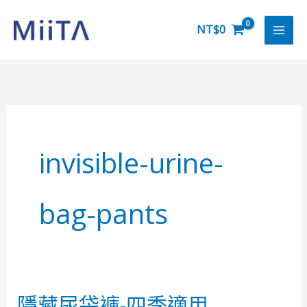
跳
至
NT$
0
主
要
內
容
invisible-urine-
bag-pants
隱藏尿袋褲-四季適用
隱