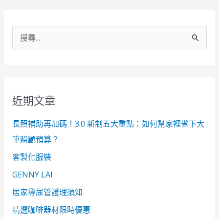
搜
尋
關
鍵
近期文章
字
:
長照補助再加碼！3.0 新制五大重點：如何幫家裡省下大
筆照顧預算？
客製化服裝
GENNY LAI
居家導尿管護理須知
精選咖啡器材限時優惠