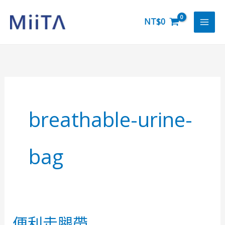
跳
至
NT$
0
主
要
內
容
breathable-urine-
bag
便利走腿帶
便