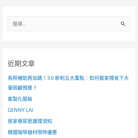
搜
尋
關
鍵
近期文章
字
:
長照補助再加碼！3.0 新制五大重點：如何幫家裡省下大
筆照顧預算？
客製化服裝
GENNY LAI
居家導尿管護理須知
精選咖啡器材限時優惠