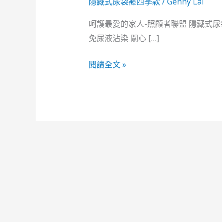
尿
隱藏式尿袋褲四季款
/
Genny Lai
袋
呵護最愛的家人-照顧者聯盟 隱藏式尿袋
褲-
免尿液沾染 關心 […]
四
季
閱讀全文 »
適
用