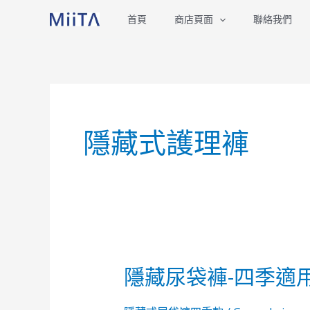
跳
首頁
商店頁面
聯絡我們
至
主
要
內
容
隱藏式護理褲
隱藏尿袋褲-四季適
隱
藏