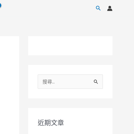
搜
尋
搜
尋
關
鍵
字
近期文章
: