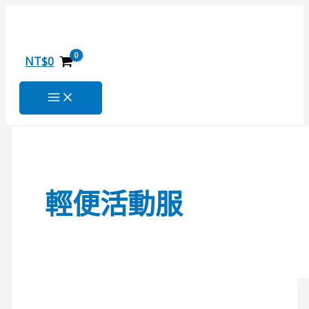
跳
環
搜
至
保
尋
主
抗
關
要
菌
NT$
0
內
醫
鍵
容
療
字
Ｅ
:
Ｓ
Ｇ
制
服
輕便活動服