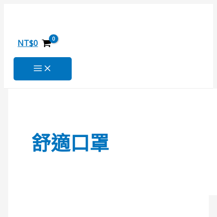
跳
舒
搜
至
適
尋
主
防
關
要
護
NT$
0
內
口
鍵
容
罩-
字
mask
:
舒適口罩