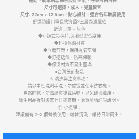
通勤、騎車給您森林般好空氣，呼吸自由自在
尺寸可選擇，成人、兒童皆宜
尺寸: 22cm x 12.5cm，貼心設計，適合各年齡層使用
舒適防護口罩長效抗菌X三層過濾纖維
舒適口罩 – 灰色
◆可調式鼻樑片,與臉型密合度佳
◆科技保溫材質
◆立體剪裁，保持透氣空間
◆舒適透氣、防寒保暖
◆保溫材質不易生塵璊
●台灣設計製造
⚠️ 清洗與注意事項：
請以中性洗劑手洗，勿重搓或使用洗衣機。
自然晾乾，勿高溫熨燙或烘乾，以免破壞纖維。
衛生用品拆封後無七日鑑賞期，購買前請詳閱說明。
📦 小提醒：
建議備有 2~3 個替換使用，輪替清洗，維持日常衛生。