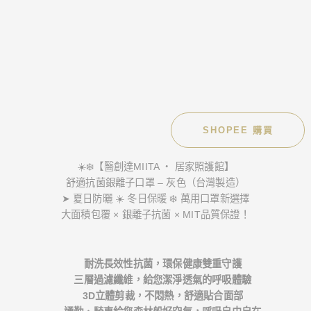
SHOPEE 購買
☀️❄️【醫創達MIITA ‧ 居家照護館】
舒適抗菌銀離子口罩 – 灰色（台灣製造）
➤ 夏日防曬 ☀️ 冬日保暖 ❄️ 萬用口罩新選擇
大面積包覆 × 銀離子抗菌 × MIT品質保證！
耐洗長效性抗菌，環保健康雙重守護
三層過濾纖維，給您潔淨透氣的呼吸體驗
3D立體剪裁，不悶熱，舒適貼合面部