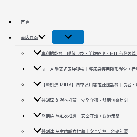
跳
智
至
能
主
發
首頁
要
熱
內
衣
商店頁面
容
專利機能褲｜隱藏尿袋，美觀舒適，MIT 台灣製造 | 
MIITA 隱藏式尿袋腿帶｜導尿袋專用隱形護套，
【醫創達 MIITA】四季通用雙拉鍊照護褲｜長者
醫創達 防護衣推薦｜安全守護，舒適無憂每刻
醫創達 隔離衣推薦｜安全守護，舒適無憂
醫創達 兒童防護衣推薦｜安全守護，舒適無憂