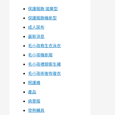
保護服飾 拋棄型
保護服飾機能型
成人尿布
最新消息
毛小孩救生衣泳衣
毛小孩機能服
毛小孩禮貌衛生褲
毛小孩術後恢復衣
照護褲
產品
病患服
發熱輔具