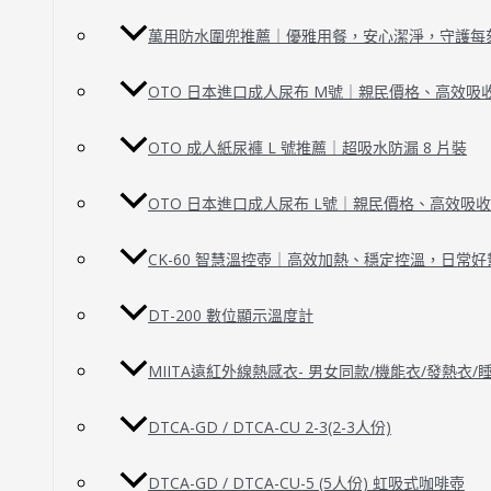
萬用防水圍兜推薦｜優雅用餐，安心潔淨，守護每
OTO 日本進口成人尿布 M號｜親民價格、高效吸
OTO 成人紙尿褲 L 號推薦｜超吸水防漏 8 片裝
OTO 日本進口成人尿布 L號｜親民價格、高效吸
CK-60 智慧溫控壺｜高效加熱、穩定控溫，日常好
DT-200 數位顯示溫度計
MIITA遠紅外線熱感衣- 男女同款/機能衣/發熱衣
DTCA-GD / DTCA-CU 2-3(2-3人份)
DTCA-GD / DTCA-CU-5 (5人份) 虹吸式咖啡壺