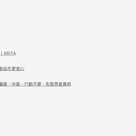
MIITA
行動自在更安心
、癱瘓、中風、行動不便、失智患者專用