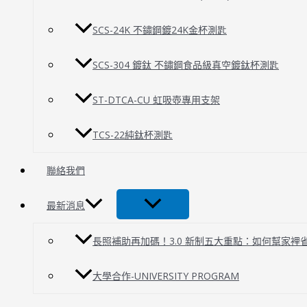
SCS-24K 不鏽鋼鍍24K金杯測匙
SCS-304 鍍鈦 不鏽鋼食品級真空鍍鈦杯測匙
ST-DTCA-CU 虹吸壺專用支架
TCS-22純鈦杯測匙
聯絡我們
最新消息
長照補助再加碼！3.0 新制五大重點：如何幫家裡
大學合作-UNIVERSITY PROGRAM