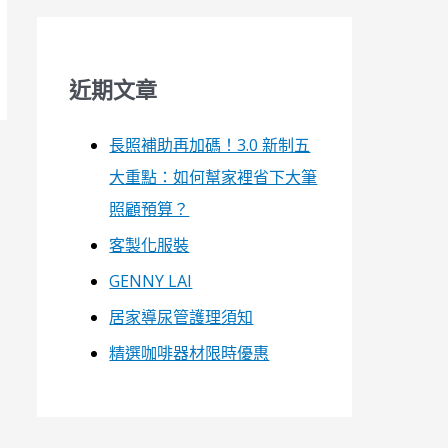
近期文章
長照補助再加碼！3.0 新制五
大重點：如何幫家裡省下大筆
照顧預算？
客製化服裝
GENNY LAI
居家導尿管護理須知
精選咖啡器材限時優惠