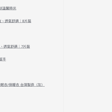
刻溫馨時光
收、透氣舒適｜8片裝
收、透氣舒適｜7片裝
幫手
/睡眠衣/保暖衣 台灣製造（灰）