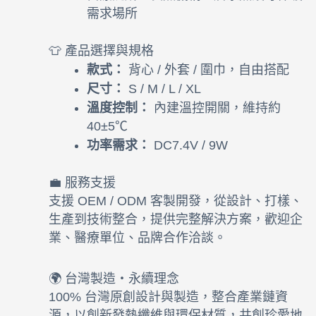
需求場所
👕 產品選擇與規格
款式：
背心 / 外套 / 圍巾，自由搭配
尺寸：
S / M / L / XL
溫度控制：
內建溫控開關，維持約
40±5℃
功率需求：
DC7.4V / 9W
💼 服務支援
支援 OEM / ODM 客製開發，從設計、打樣、
生產到技術整合，提供完整解決方案，歡迎企
業、醫療單位、品牌合作洽談。
🌍 台灣製造・永續理念
100% 台灣原創設計與製造，整合產業鏈資
源，以創新發熱纖維與環保材質，共創珍愛地