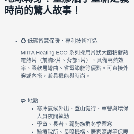
時尚的驚人故事！
♻️ 低碳智慧保暖・專利技術打造
MIITA Heating ECO 系列採用片狀大面積發熱
電熱片（前胸2片、背部1片），具備高熱效
率、柔軟易彎曲、省電節能等優點。可直接外
穿或內搭，兼具機能與時尚。
🧩 地點
寒冷氣候外出、登山健行、軍警與環保
人員夜間執勤
學童、長者、弱勢族群冬季禦寒
醫療院所、長照機構、居家照護等保暖