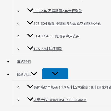
SCS-24K 不鏽鋼鍍24K金杯測匙
SCS-304 鍍鈦 不鏽鋼食品級真空鍍鈦杯測匙
ST-DTCA-CU 虹吸壺專用支架
TCS-22純鈦杯測匙
聯絡我們
最新消息
長照補助再加碼！3.0 新制五大重點：如何幫家裡
大學合作-UNIVERSITY PROGRAM