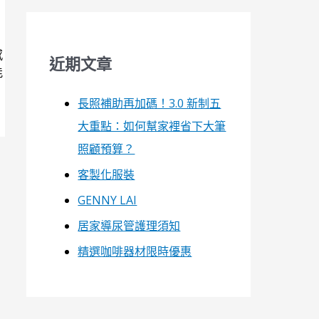
感
近期文章
能
長照補助再加碼！3.0 新制五
大重點：如何幫家裡省下大筆
照顧預算？
客製化服裝
GENNY LAI
居家導尿管護理須知
精選咖啡器材限時優惠