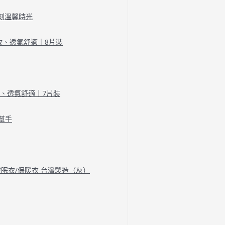
刻溫馨時光
收、透氣舒適｜8片裝
收、透氣舒適｜7片裝
幫手
/睡眠衣/保暖衣 台灣製造（灰）