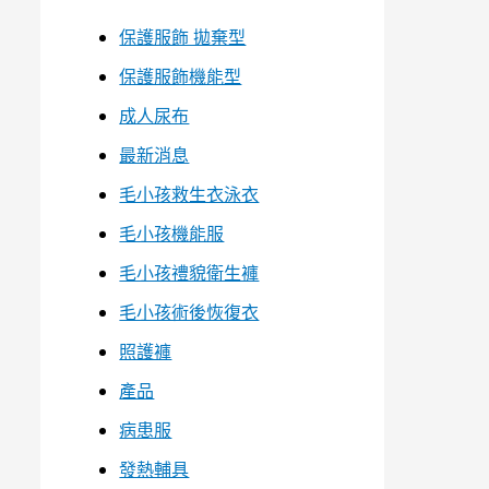
保護服飾 拋棄型
保護服飾機能型
成人尿布
最新消息
毛小孩救生衣泳衣
毛小孩機能服
毛小孩禮貌衛生褲
毛小孩術後恢復衣
照護褲
產品
病患服
發熱輔具