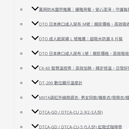
萬用防水圍兜推薦｜優雅用餐，安心潔淨，守護每
OTO 日本進口成人尿布 M號｜親民價格、高效吸
OTO 成人紙尿褲 L 號推薦｜超吸水防漏 8 片裝
OTO 日本進口成人尿布 L號｜親民價格、高效吸
CK-60 智慧溫控壺｜高效加熱、穩定控溫，日常好
DT-200 數位顯示溫度計
MIITA遠紅外線熱感衣- 男女同款/機能衣/發熱衣
DTCA-GD / DTCA-CU 2-3(2-3人份)
DTCA-GD / DTCA-CU-5 (5人份) 虹吸式咖啡壺