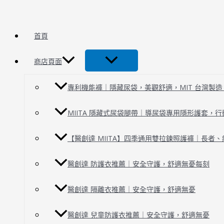
跳
環
至
保
主
抗
首頁
要
菌
內
醫
商店頁面
容
療
Ｅ
專利機能褲｜隱藏尿袋，美觀舒適，MIT 台灣製造 | 
Ｓ
Ｇ
MIITA 隱藏式尿袋腿帶｜導尿袋專用隱形護套，
制
服
【醫創達 MIITA】四季通用雙拉鍊照護褲｜長者
醫創達 防護衣推薦｜安全守護，舒適無憂每刻
醫創達 隔離衣推薦｜安全守護，舒適無憂
醫創達 兒童防護衣推薦｜安全守護，舒適無憂