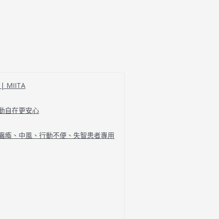
MIITA
行動自在更安心
、癱瘓、中風、行動不便、失智患者專用