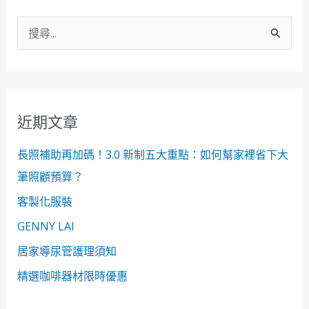
搜
尋
關
鍵
近期文章
字
:
長照補助再加碼！3.0 新制五大重點：如何幫家裡省下大
筆照顧預算？
客製化服裝
GENNY LAI
居家導尿管護理須知
精選咖啡器材限時優惠