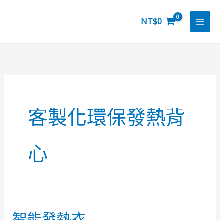
跳
至
NT$
0
主
要
內
容
客製化環保發熱背
心
智能發熱衣
智