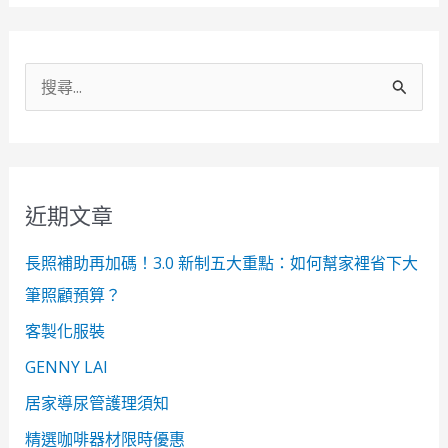
搜
尋
關
鍵
近期文章
字
:
長照補助再加碼！3.0 新制五大重點：如何幫家裡省下大
筆照顧預算？
客製化服裝
GENNY LAI
居家導尿管護理須知
精選咖啡器材限時優惠