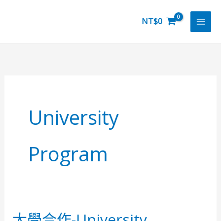
跳
至
NT$
0
主
要
內
容
University
Program
大學合作-University
大