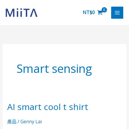
跳
至
NT$
0
主
要
內
容
Smart sensing
AI smart cool t shirt
AI
smart
cool
產品
/
Genny Lai