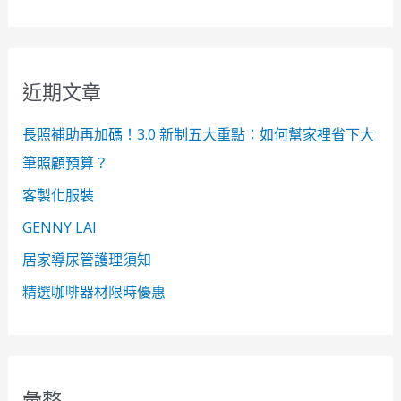
尋
關
鍵
近期文章
字
:
長照補助再加碼！3.0 新制五大重點：如何幫家裡省下大
筆照顧預算？
客製化服裝
GENNY LAI
居家導尿管護理須知
精選咖啡器材限時優惠
彙整