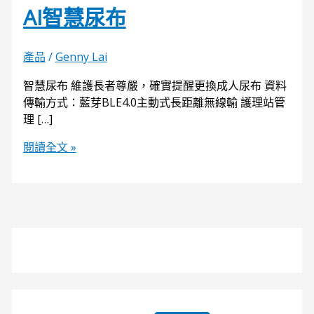
AI智慧尿布
產品
/
Genny Lai
智慧尿布 ​維護長者尊嚴，確實提醒更換成人尿布 ​資料
傳輸方式：藍芽BLE4.0主動式長距離無線輸 護理站管
理 […]
閱讀全文 »