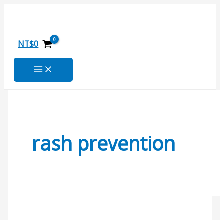
AI
跳
搜
智
至
尋
慧
主
關
尿
要
NT$
0
布
內
鍵
容
字
:
rash prevention