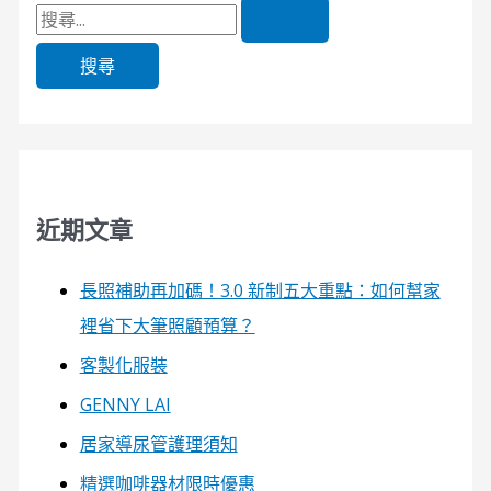
近期文章
長照補助再加碼！3.0 新制五大重點：如何幫家
裡省下大筆照顧預算？
客製化服裝
GENNY LAI
居家導尿管護理須知
精選咖啡器材限時優惠