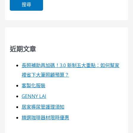
近期文章
長照補助再加碼！3.0 新制五大重點：如何幫家
裡省下大筆照顧預算？
客製化服裝
GENNY LAI
居家導尿管護理須知
精選咖啡器材限時優惠