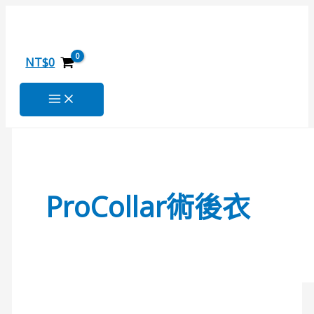
跳
毛
搜
至
小
尋
主
孩
關
要
術
NT$
0
內
後
鍵
容
恢
字
復
:
衣
ProCollar術後衣