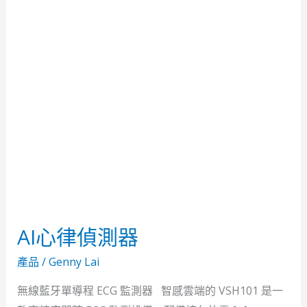
偵
測
器
AI心律偵測器
產品
/
Genny Lai
無線藍牙單導程 ECG 監測器 智感雲端的 VSH101 是一