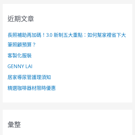
關
鍵
近期文章
字
:
長照補助再加碼！3.0 新制五大重點：如何幫家裡省下大
筆照顧預算？
客製化服裝
GENNY LAI
居家導尿管護理須知
精選咖啡器材限時優惠
彙整