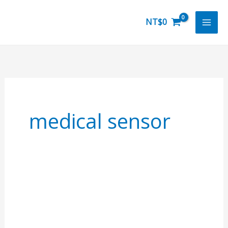
跳
至
NT$
0
主
要
內
容
medical sensor
AI
心
律