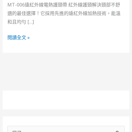
線
MT-006遠紅外線電熱護頸帶 紅外線護頸解決頸部不舒
電
適的最佳選擇！它採用先進的遠紅外線加熱技術，能溫
熱
和且均勻 […]
護
頸
閱讀全文 »