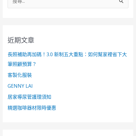
搜
尋
關
鍵
近期文章
字
:
長照補助再加碼！3.0 新制五大重點：如何幫家裡省下大
筆照顧預算？
客製化服裝
GENNY LAI
居家導尿管護理須知
精選咖啡器材限時優惠