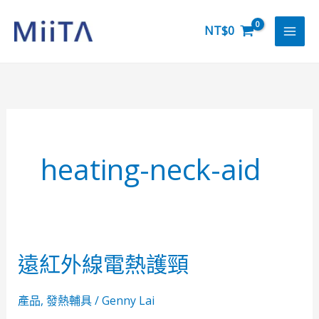
跳
至
NT$
0
主
要
內
容
heating-neck-aid
遠紅外線電熱護頸
遠
紅
外
產品
,
發熱輔具
/
Genny Lai