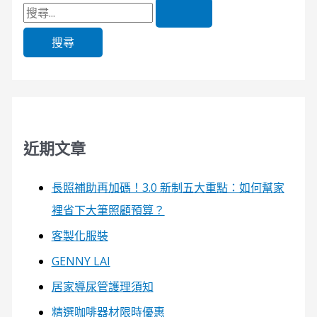
近期文章
長照補助再加碼！3.0 新制五大重點：如何幫家
裡省下大筆照顧預算？
客製化服裝
GENNY LAI
居家導尿管護理須知
精選咖啡器材限時優惠