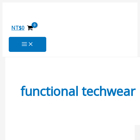
跳
極
搜
至
智
尋
主
涼
關
要
霸
NT$
0
內
衣
鍵
容
字
:
functional techwear