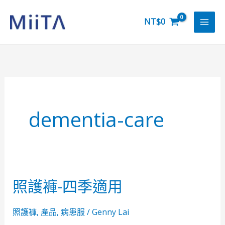
跳
至
NT$
0
主
要
內
容
dementia-care
照護褲-四季適用
照
護
褲-
照護褲
,
產品
,
病患服
/
Genny Lai