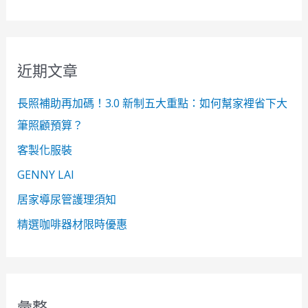
尋
關
鍵
近期文章
字
:
長照補助再加碼！3.0 新制五大重點：如何幫家裡省下大
筆照顧預算？
客製化服裝
GENNY LAI
居家導尿管護理須知
精選咖啡器材限時優惠
彙整