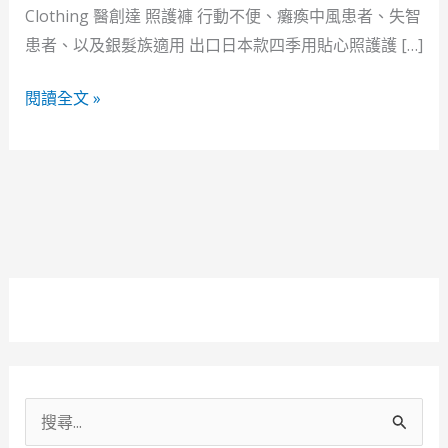
四
Clothing 醫創達 照護褲 行動不便、癱瘓中風患者、失智
季
患者、以及銀髮族適用 出口日本款四季用貼心照護護 […]
適
用
閱讀全文 »
搜