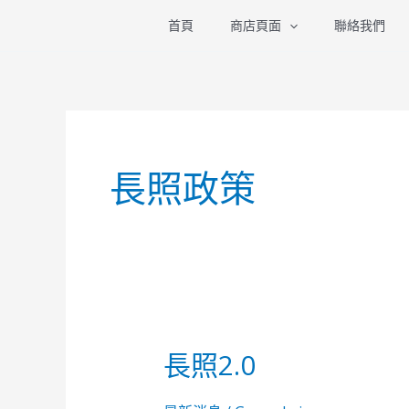
跳
首頁
商店頁面
聯絡我們
至
主
要
內
容
長照政策
長照2.0
長
照