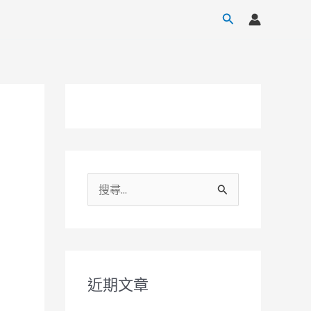
搜
尋
搜
尋
關
鍵
字
近期文章
: