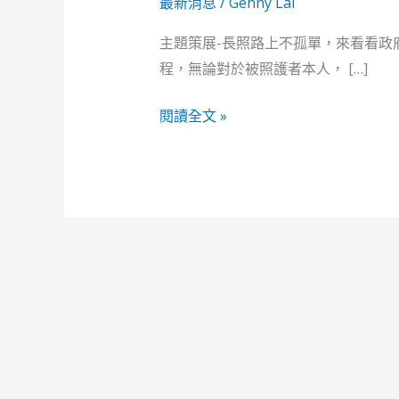
2.0
最新消息
/
Genny Lai
主題策展-長照路上不孤單，來看看政
程，無論對於被照護者本人， […]
閱讀全文 »