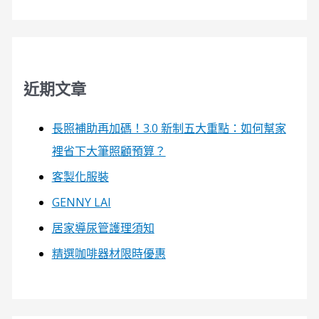
近期文章
長照補助再加碼！3.0 新制五大重點：如何幫家
裡省下大筆照顧預算？
客製化服裝
GENNY LAI
居家導尿管護理須知
精選咖啡器材限時優惠