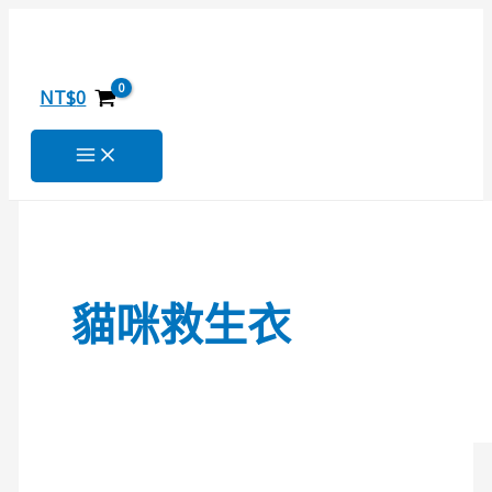
跳
毛
搜
至
小
尋
主
孩
關
要
救
NT$
0
內
生
鍵
容
衣
字
＆
:
泳
裝
貓咪救生衣