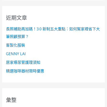
關
鍵
近期文章
字
:
長照補助再加碼！3.0 新制五大重點：如何幫家裡省下大
筆照顧預算？
客製化服裝
GENNY LAI
居家導尿管護理須知
精選咖啡器材限時優惠
彙整