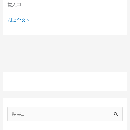
們
載入中…
閱讀全文 »
搜
尋