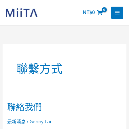
跳
至
NT$
0
主
要
內
容
聯繫方式
聯絡我們
聯
絡
我
最新消息
/
Genny Lai