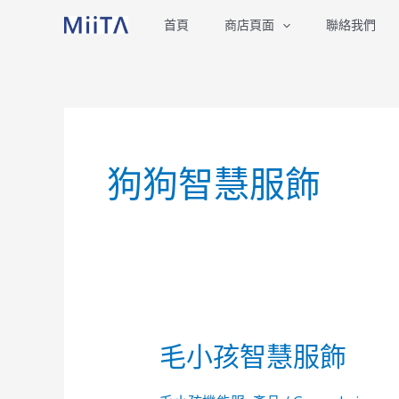
跳
首頁
商店頁面
聯絡我們
至
主
要
內
容
狗狗智慧服飾
毛小孩智慧服飾
毛
小