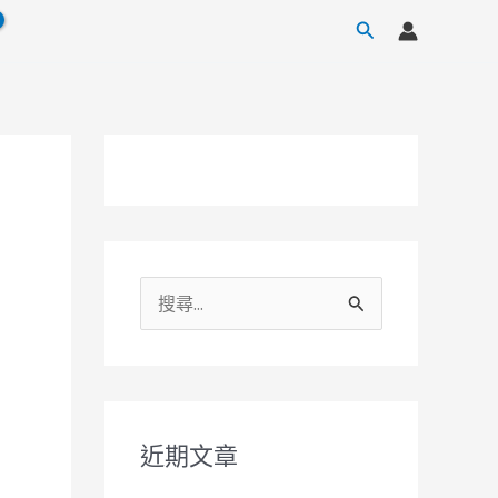
搜
尋
搜
尋
關
鍵
字
近期文章
: