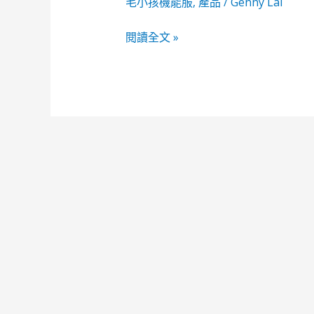
孩
毛小孩機能服
,
產品
/
Genny Lai
智
閱讀全文 »
慧
服
飾