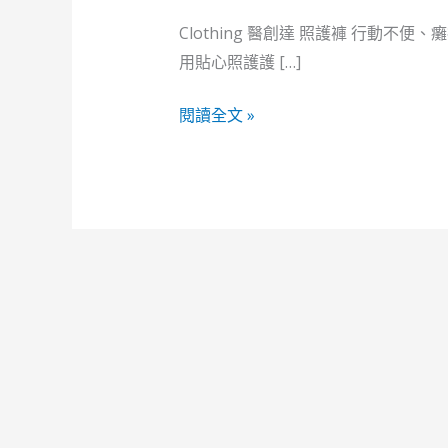
褲-
四
Clothing 醫創達 照護褲 行動
季
用貼心照護護 […]
適
閱讀全文 »
用