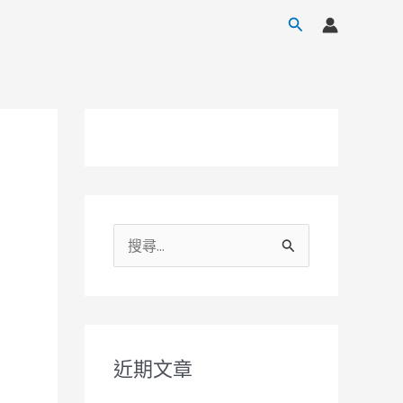
搜
尋
搜
尋
關
鍵
字
近期文章
: