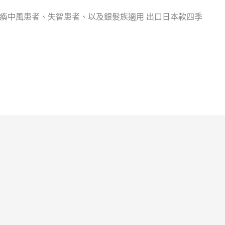
不便、癱瘓中風患者、失智患者、以及銀髮族適用 出口日本款四季