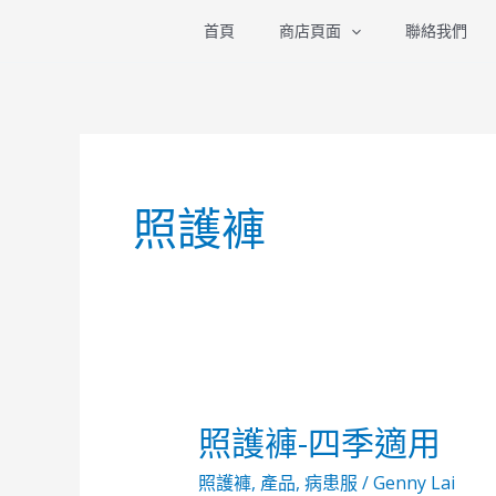
跳
首頁
商店頁面
聯絡我們
至
主
要
內
容
照護褲
照護褲-四季適用
照
護
照護褲
,
產品
,
病患服
/
Genny Lai