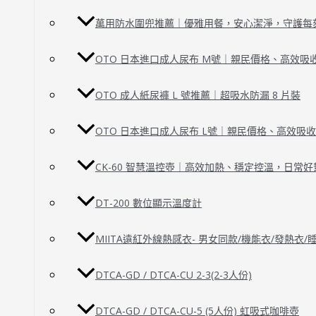
萬用防水圍兜推薦｜優雅用餐，安心潔淨，守護每
OTO 日本進口成人尿布 M號｜親民價格、高效吸
OTO 成人紙尿褲 L 號推薦｜超吸水防漏 8 片裝
OTO 日本進口成人尿布 L號｜親民價格、高效吸
CK-60 智慧溫控壺｜高效加熱、穩定控溫，日常好
DT-200 數位顯示溫度計
MIITA遠紅外線熱感衣- 男女同款/機能衣/發熱衣
DTCA-GD / DTCA-CU 2-3(2-3人份)
DTCA-GD / DTCA-CU-5 (5人份) 虹吸式咖啡壺