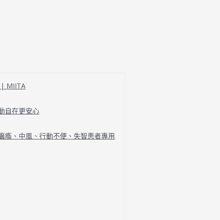
MIITA
行動自在更安心
、癱瘓、中風、行動不便、失智患者專用