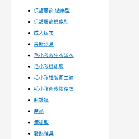
保護服飾 拋棄型
保護服飾機能型
成人尿布
最新消息
毛小孩救生衣泳衣
毛小孩機能服
毛小孩禮貌衛生褲
毛小孩術後恢復衣
照護褲
產品
病患服
發熱輔具