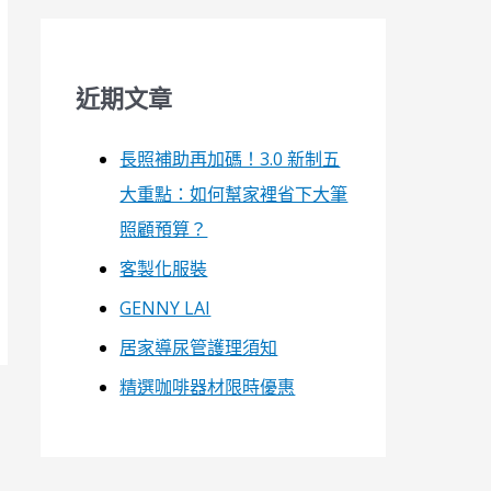
近期文章
長照補助再加碼！3.0 新制五
大重點：如何幫家裡省下大筆
照顧預算？
客製化服裝
GENNY LAI
居家導尿管護理須知
精選咖啡器材限時優惠