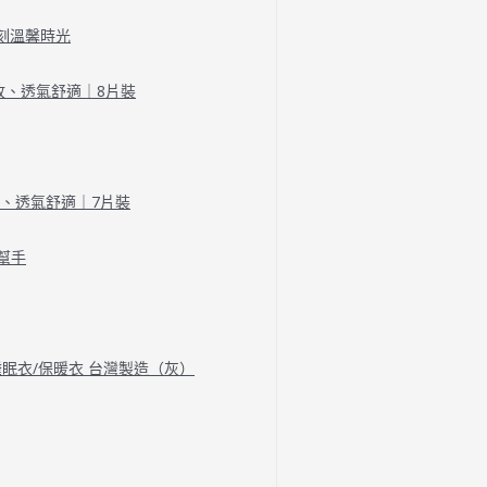
刻溫馨時光
收、透氣舒適｜8片裝
收、透氣舒適｜7片裝
幫手
/睡眠衣/保暖衣 台灣製造（灰）