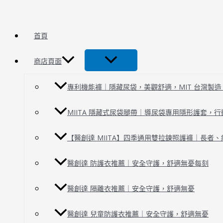
跳
褲
開
至
型
放
主
成
式
首頁
要
人
成
內
尿
人
商店頁面
容
布
尿
Diaper-
布-
pants
專利機能褲｜隱藏尿袋，美觀舒適，MIT 台灣製造 | 
open-
type
MIITA 隱藏式尿袋腿帶｜導尿袋專用隱形護套，
【醫創達 MIITA】四季通用雙拉鍊照護褲｜長者
醫創達 防護衣推薦｜安全守護，舒適無憂每刻
醫創達 隔離衣推薦｜安全守護，舒適無憂
醫創達 兒童防護衣推薦｜安全守護，舒適無憂