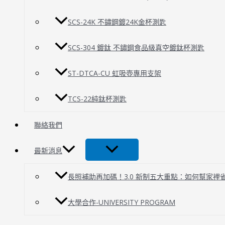
SCS-24K 不鏽鋼鍍24K金杯測匙
SCS-304 鍍鈦 不鏽鋼食品級真空鍍鈦杯測匙
ST-DTCA-CU 虹吸壺專用支架
TCS-22純鈦杯測匙
聯絡我們
最新消息
長照補助再加碼！3.0 新制五大重點：如何幫家裡
大學合作-UNIVERSITY PROGRAM