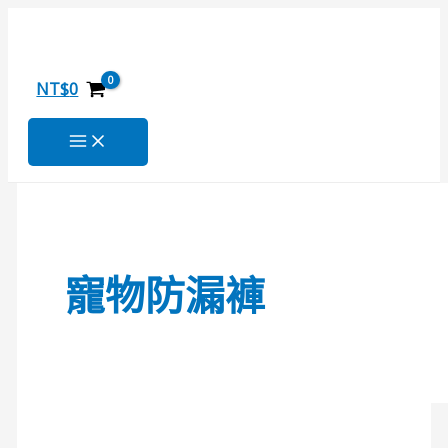
跳
毛
搜
至
小
尋
主
孩
關
要
衛
NT$
0
內
生
鍵
容
褲
字
:
寵物防漏褲