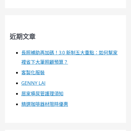
近期文章
長照補助再加碼！3.0 新制五大重點：如何幫家
裡省下大筆照顧預算？
客製化服裝
GENNY LAI
居家導尿管護理須知
精選咖啡器材限時優惠