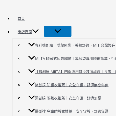
跳
毛
至
小
主
孩
首頁
要
智
內
慧
商店頁面
容
服
飾
專利機能褲｜隱藏尿袋，美觀舒適，MIT 台灣製造 | 
MIITA 隱藏式尿袋腿帶｜導尿袋專用隱形護套，
【醫創達 MIITA】四季通用雙拉鍊照護褲｜長者
醫創達 防護衣推薦｜安全守護，舒適無憂每刻
醫創達 隔離衣推薦｜安全守護，舒適無憂
醫創達 兒童防護衣推薦｜安全守護，舒適無憂