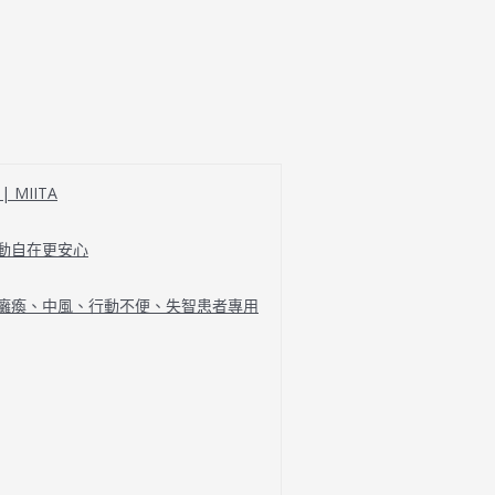
MIITA
行動自在更安心
、癱瘓、中風、行動不便、失智患者專用