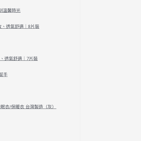
刻溫馨時光
收、透氣舒適｜8片裝
收、透氣舒適｜7片裝
幫手
/睡眠衣/保暖衣 台灣製造（灰）