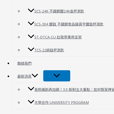
SCS-24K 不鏽鋼鍍24K金杯測匙
SCS-304 鍍鈦 不鏽鋼食品級真空鍍鈦杯測匙
ST-DTCA-CU 虹吸壺專用支架
TCS-22純鈦杯測匙
聯絡我們
最新消息
長照補助再加碼！3.0 新制五大重點：如何幫家裡
大學合作-UNIVERSITY PROGRAM