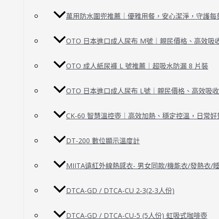
萬用防水圍兜推薦｜優雅用餐，安心潔淨，守護每
OTO 日本進口成人尿布 M號｜親民價格、高效吸
OTO 成人紙尿褲 L 號推薦｜超吸水防漏 8 片裝
OTO 日本進口成人尿布 L號｜親民價格、高效吸
CK-60 智慧溫控壺｜高效加熱、穩定控溫，日常好
DT-200 數位顯示溫度計
MIITA遠紅外線熱感衣- 男女同款/機能衣/發熱衣
DTCA-GD / DTCA-CU 2-3(2-3人份)
DTCA-GD / DTCA-CU-5 (5人份) 虹吸式咖啡壺