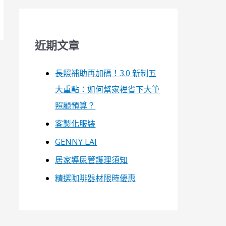
近期文章
長照補助再加碼！3.0 新制五
大重點：如何幫家裡省下大筆
照顧預算？
客製化服裝
GENNY LAI
居家導尿管護理須知
精選咖啡器材限時優惠