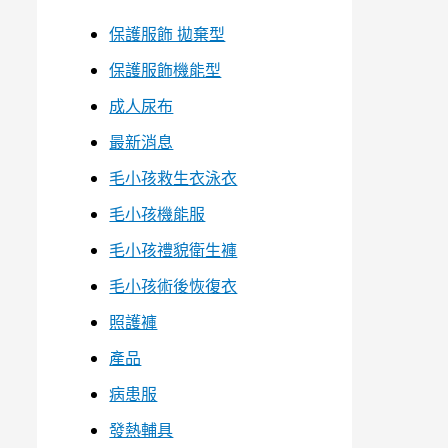
保護服飾 拋棄型
保護服飾機能型
成人尿布
最新消息
毛小孩救生衣泳衣
毛小孩機能服
毛小孩禮貌衛生褲
毛小孩術後恢復衣
照護褲
產品
病患服
發熱輔具