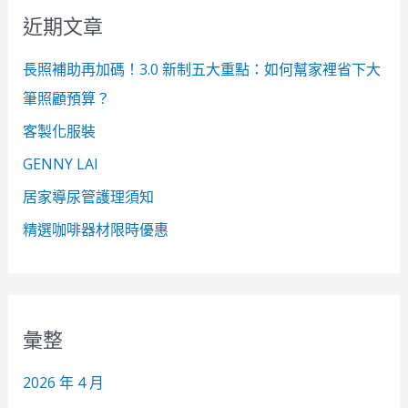
近期文章
字
:
長照補助再加碼！3.0 新制五大重點：如何幫家裡省下大
筆照顧預算？
客製化服裝
GENNY LAI
居家導尿管護理須知
精選咖啡器材限時優惠
彙整
2026 年 4 月