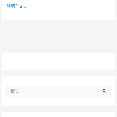
救
閱讀全文 »
生
衣
＆
泳
裝
搜
尋
關
鍵