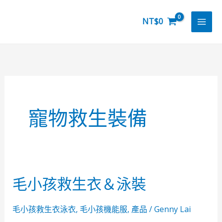
跳
至
NT$
0
主
要
內
容
寵物救生裝備
毛小孩救生衣＆泳裝
毛
小
孩
毛小孩救生衣泳衣
,
毛小孩機能服
,
產品
/
Genny Lai