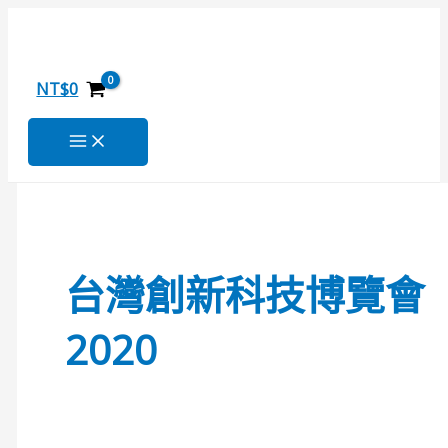
TAIWAN
跳
搜
INNOTECH
至
尋
EXPO.-2020
主
關
要
NT$
0
內
鍵
容
字
:
台灣創新科技博覽會
2020