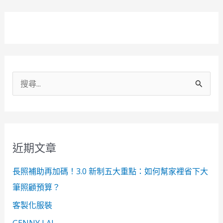
搜
尋
關
鍵
近期文章
字
:
長照補助再加碼！3.0 新制五大重點：如何幫家裡省下大
筆照顧預算？
客製化服裝