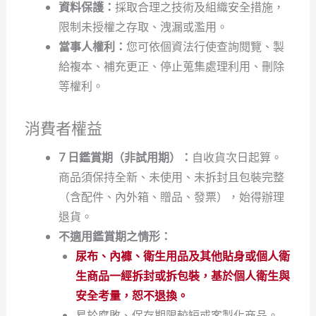
資料保護：
採取合理之技術及組織安全措施，
限制未授權之存取、洩漏或濫用。
當事人權利：
您可依個資法行使查詢閱覽、製
給複本、補充更正、停止蒐集處理利用、刪除
等權利。
消費者權益
7 日鑑賞期（非試用期）：
自收貨次日起算。
商品須保持全新、未使用、未拆封且包裝完整
（含配件、內外箱、贈品、發票），始得辦理
退貨。
不適用鑑賞期之情形：
尿布、內褲、衛生用品及其他貼身或個人衛
生商品一經拆封或拆包裝，基於個人衛生與
安全考量，恕不退換。
易於腐敗、保存期限較短或客製化商品。