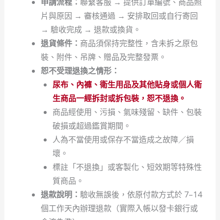
申請流程：
聯繫客服 → 提供訂單編號、商品照
片與原因 → 審核通過 → 安排取回或自行寄回
→ 驗收完成 → 退款或換貨。
退貨條件：
商品須保持完整性，含未拆之原包
裝、附件、吊牌、贈品及完整發票。
恕不受理退換之情形：
尿布、內褲、衛生用品及其他貼身或個人衛
生商品一經拆封或拆包裝，恕不退換。
商品經使用、污損、氣味殘留、缺件、包裝
破損或超過鑑賞期間。
人為不當使用或保存不當造成之故障／損
壞。
標註「不退換」或客製化、短效期等特殊性
質商品。
退款說明：
驗收無誤後，依原付款方式於 7–14
個工作天內辦理退款（實際入帳以發卡銀行或