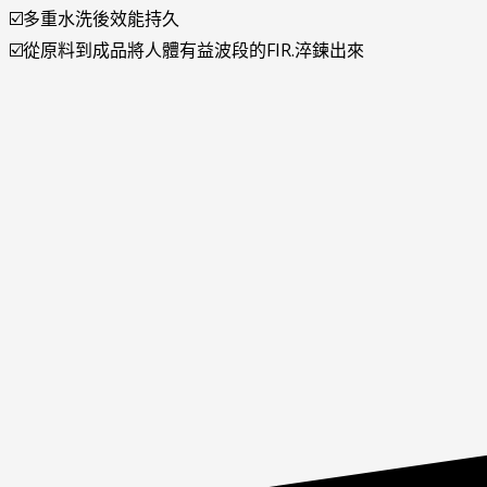
☑️多重水洗後效能持久
☑️從原料到成品將人體有益波段的FIR.淬鍊出來