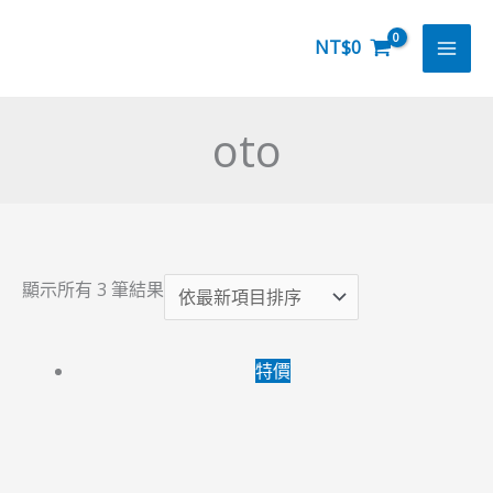
跳
依
至
最
NT$
0
主
新
要
項
oto
內
目
容
排
序
顯示所有 3 筆結果
原
目
特價
始
前
價
價
格：
格：