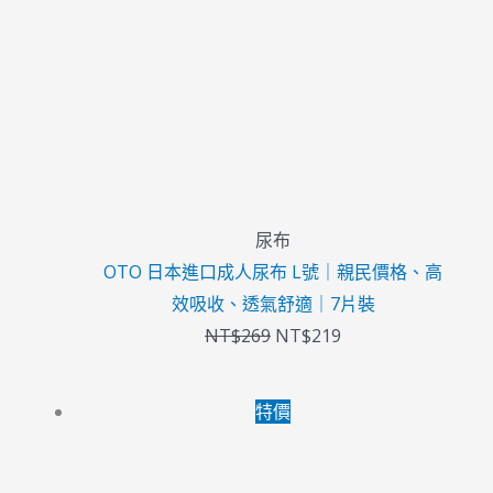
NT$269。
NT$219。
尿布
OTO 日本進口成人尿布 L號｜親民價格、高
效吸收、透氣舒適｜7片裝
NT$
269
NT$
219
原
目
特價
始
前
價
價