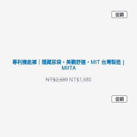
$
$
特
3
1
原
目
促銷
價
商
9
3
始
前
品
9
9
價
價
。
。
格
格
：
：
專利機能褲｜隱藏尿袋，美觀舒適，MIT 台灣製造 |
N
N
MIITA
T
T
NT$
2,680
NT$
1,680
$
$
2
1
特
原
目
促銷
價
,
,
商
始
前
品
6
6
價
價
8
8
格
格
0
0