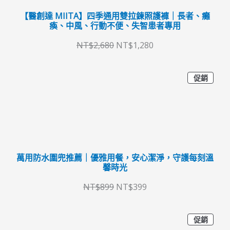
：
：
。
。
【醫創達 MIITA】四季通用雙拉鍊照護褲｜長者、癱
N
N
瘓、中風、行動不便、失智患者專用
T
T
NT$
2,680
NT$
1,280
$
$
2
1
特
原
目
促銷
價
,
,
商
始
前
品
6
2
價
價
8
8
格
格
0
0
：
：
。
。
萬用防水圍兜推薦｜優雅用餐，安心潔淨，守護每刻溫
N
N
馨時光
T
T
NT$
899
NT$
399
$
$
8
3
特
原
目
促銷
價
9
9