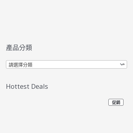
產品分類
請選擇分類
Hottest Deals
特
原
目
促銷
價
商
始
前
品
價
價
格
格