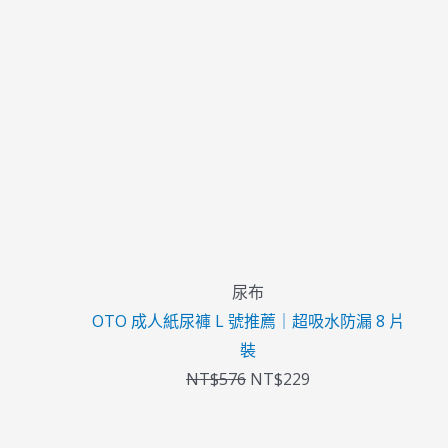
價
價
格：
格：
NT$576。
NT$229。
尿布
OTO 成人紙尿褲 L 號推薦｜超吸水防漏 8 片
裝
NT$
576
NT$
229