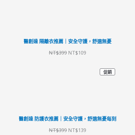
商
9
9
始
前
品
9
。
價
價
。
格
格
：
：
醫創達 隔離衣推薦｜安全守護，舒適無憂
N
N
T
T
NT$
399
NT$
109
$
$
特
3
1
原
目
促銷
價
商
9
0
始
前
品
9
9
價
價
。
。
格
格
：
：
醫創達 防護衣推薦｜安全守護，舒適無憂每刻
N
N
T
T
NT$
399
NT$
139