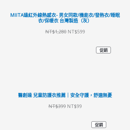
：
：
MIITA遠紅外線熱感衣- 男女同款/機能衣/發熱衣/睡眠
N
N
衣/保暖衣 台灣製造（灰）
T
T
NT$
1,280
NT$
599
$
$
1
5
特
原
目
促銷
價
,
9
商
始
前
品
2
9
價
價
8
。
格
格
0
：
：
。
醫創達 兒童防護衣推薦｜安全守護，舒適無憂
N
N
T
T
NT$
399
NT$
99
$
$
特
3
9
原
目
促銷
價