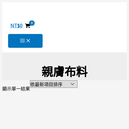
跳
原
目
至
始
前
主
價
價
要
格：
格：
NT$
0
內
NT$1,280。
NT$599。
容
親膚布料
顯示單一結果