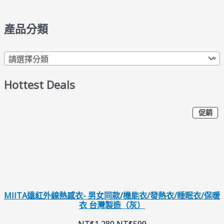
產品分類
請選擇分類
Hottest Deals
特
原
目
促銷
價
商
始
前
品
價
價
格
格
：
：
N
N
MIITA遠紅外線熱感衣- 男女同款/機能衣/發熱衣/睡眠衣/保暖
衣 台灣製造（灰）
T
T
NT$
1,280
NT$
599