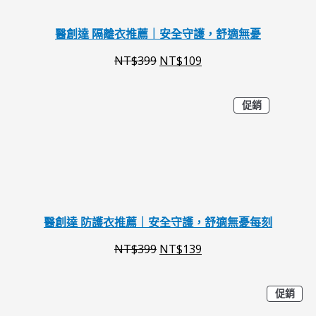
：
：
N
N
醫創達 隔離衣推薦｜安全守護，舒適無憂
T
T
NT$
399
NT$
109
$
$
3
1
特
原
目
促銷
價
9
0
商
始
前
品
9
9
價
價
。
。
格
格
：
：
N
N
醫創達 防護衣推薦｜安全守護，舒適無憂每刻
T
T
NT$
399
NT$
139
$
$
3
1
特
原
目
促銷
價
9
3
商
始
前