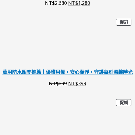
NT$
2,680
NT$
1,280
$
$
2
1
特
原
目
促銷
,
,
價
商
始
前
6
2
品
價
價
8
8
格
格
0
0
：
：
。
。
N
N
萬用防水圍兜推薦｜優雅用餐，安心潔淨，守護每刻溫馨時光
T
T
NT$
899
NT$
399
$
$
8
3
特
原
目
促銷
價
9
9
商
始
前
品
9
9
價
價
。
。
格
格