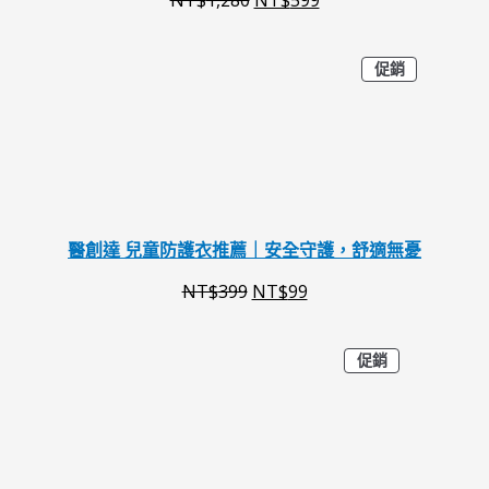
$
$
1
5
特
原
目
促銷
,
9
價
商
始
前
2
9
品
價
價
8
。
格
格
0
：
：
。
N
N
醫創達 兒童防護衣推薦｜安全守護，舒適無憂
T
T
NT$
399
NT$
99
$
$
3
9
特
原
目
促銷
價
9
9
商
始
前
品
9
。
價
價
。
格
格