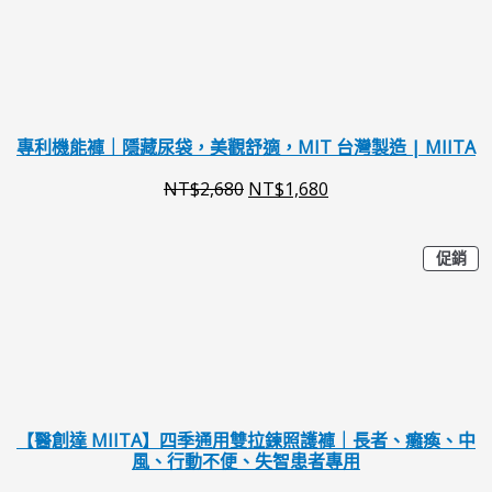
品
9
9
價
價
。
。
格
格
：
：
N
N
專利機能褲｜隱藏尿袋，美觀舒適，MIT 台灣製造 | MIITA
T
T
NT$
2,680
NT$
1,680
$
$
2
1
特
原
目
促銷
價
,
,
商
始
前
品
6
6
價
價
8
8
格
格
0
0
：
：
。
。
N
N
【醫創達 MIITA】四季通用雙拉鍊照護褲｜長者、癱瘓、中
風、行動不便、失智患者專用
T
T