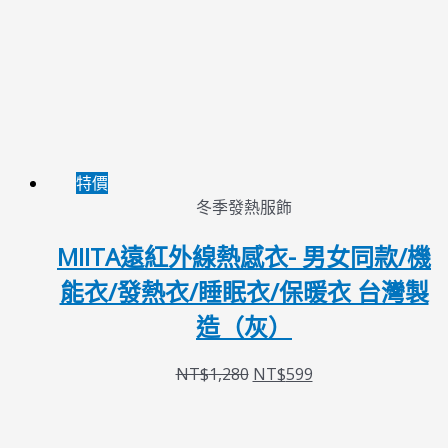
特價
冬季發熱服飾
MIITA遠紅外線熱感衣- 男女同款/機
能衣/發熱衣/睡眠衣/保暖衣 台灣製
造（灰）
NT$
1,280
NT$
599