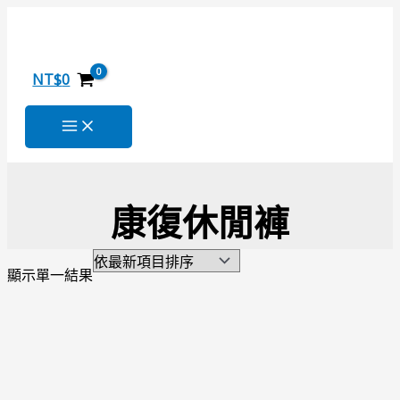
跳
原
目
至
始
前
主
價
價
要
格：
格：
NT$
0
內
NT$2,680。
NT$1,680。
容
康復休閒褲
顯示單一結果