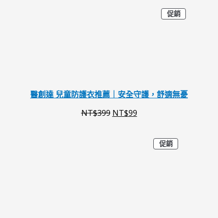
特
原
目
促銷
,
9
價
商
始
前
2
9
品
價
價
8
。
格
格
0
：
：
。
N
N
醫創達 兒童防護衣推薦｜安全守護，舒適無憂
T
T
NT$
399
NT$
99
$
$
3
9
特
原
目
促銷
價
9
9
商
始
前
品
9
。
價
價
。
格
格
：
：