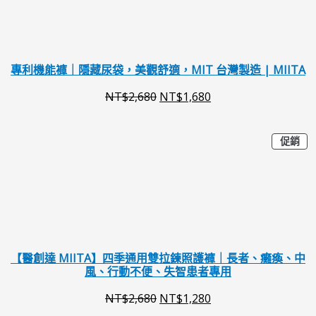
。
。
格
格
：
：
N
N
專利機能褲｜隱藏尿袋，美觀舒適，MIT 台灣製造 | MIITA
T
T
NT$
2,680
NT$
1,680
$
$
2
1
特
原
目
促銷
價
,
,
商
始
前
品
6
6
價
價
8
8
格
格
0
0
：
：
。
。
N
N
【醫創達 MIITA】四季通用雙拉鍊照護褲｜長者、癱瘓、中
風、行動不便、失智患者專用
T
T
NT$
2,680
NT$
1,280
$
$