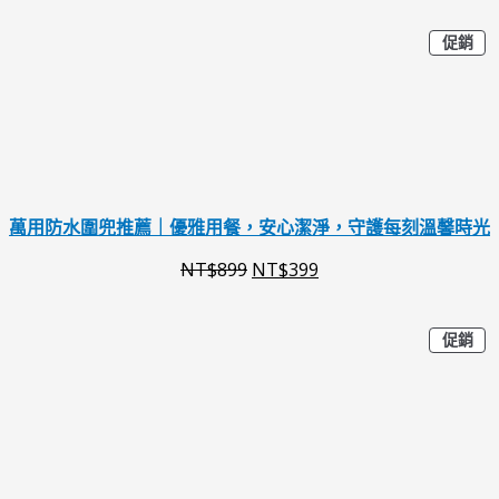
2
1
特
原
目
促銷
,
,
價
商
始
前
6
2
品
價
價
8
8
格
格
0
0
：
：
。
。
N
N
萬用防水圍兜推薦｜優雅用餐，安心潔淨，守護每刻溫馨時光
T
T
NT$
899
NT$
399
$
$
8
3
特
原
目
促銷
價
9
9
商
始
前
品
9
9
價
價
。
。
格
格
：
：