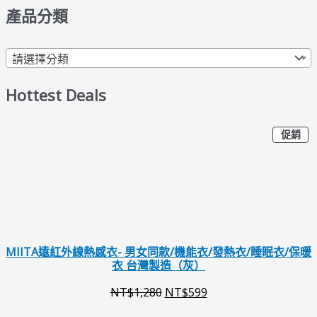
產品分類
請選擇分類
Hottest Deals
特
原
目
促銷
價
商
始
前
品
價
價
格
格
：
：
N
N
MIITA遠紅外線熱感衣- 男女同款/機能衣/發熱衣/睡眠衣/保暖
衣 台灣製造（灰）
T
T
NT$
1,280
NT$
599
$
$
1
5