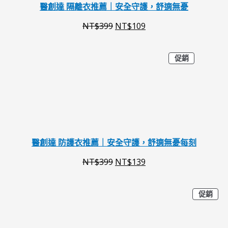
N
N
醫創達 隔離衣推薦｜安全守護，舒適無憂
T
T
NT$
399
NT$
109
$
$
3
1
特
原
目
促銷
價
9
0
商
始
前
品
9
9
價
價
。
。
格
格
：
：
N
N
醫創達 防護衣推薦｜安全守護，舒適無憂每刻
T
T
NT$
399
NT$
139
$
$
3
1
特
原
目
促銷
價
9
3
商
始
前
品
9
9
價
價