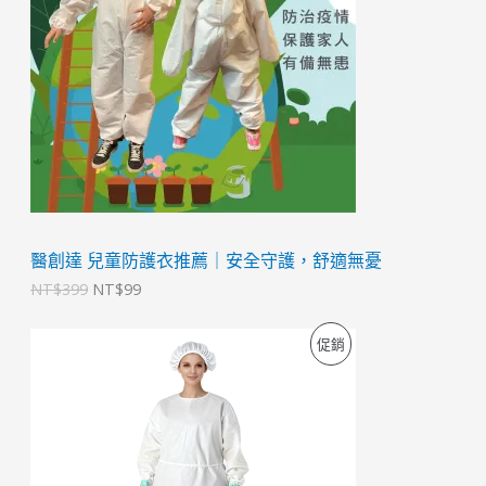
T
T
品
$
$
3
9
9
9
9
。
。
醫創達 兒童防護衣推薦｜安全守護，舒適無憂
NT$
399
NT$
99
原
目
特
促銷
始
前
價
價
價
格
格
：
：
商
N
N
T
T
品
$
$