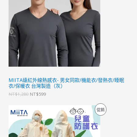
商
N
N
T
T
品
$
$
1
5
,
9
2
9
8
。
0
。
MIITA遠紅外線熱感衣- 男女同款/機能衣/發熱衣/睡眠
衣/保暖衣 台灣製造（灰）
NT$
1,280
NT$
599
原
目
特
促銷
始
前
價
價
價
格
格
：
：
商
N
N