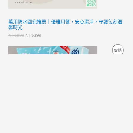
萬用防水圍兜推薦｜優雅用餐，安心潔淨，守護每刻溫
馨時光
NT$
899
NT$
399
原
目
特
促銷
始
前
價
價
價
格
格
：
：
商
N
N
T
T
品
$
$
2
2
6
1
9
9
。
。