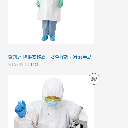
3
1
9
0
9
9
。
。
醫創達 隔離衣推薦｜安全守護，舒適無憂
NT$
399
NT$
109
原
目
特
促銷
始
前
價
價
價
格
格
：
：
商
N
N
T
T
品
$
$
3
1
9
3