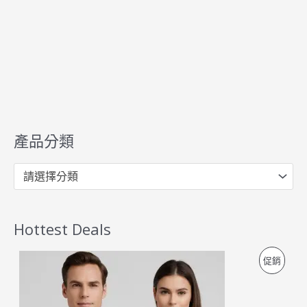
產品分類
請選擇分類
Hottest Deals
原
目
特
促銷
始
前
價
價
價
格
格
：
：