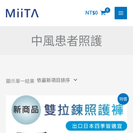
跳
至
NT$
0
主
要
中風患者照護
內
容
顯示單一結果
原
目
特價
始
前
價
價
格：
格：
NT$2,680。
NT$1,280。