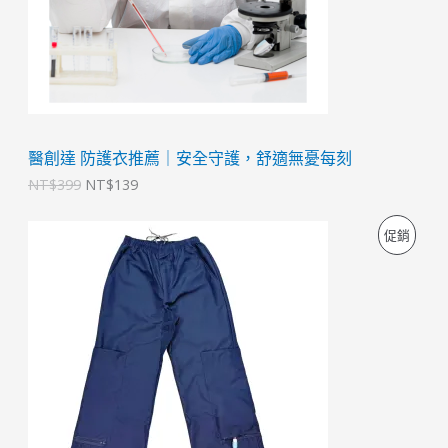
9
9
。
。
醫創達 防護衣推薦｜安全守護，舒適無憂每刻
NT$
399
NT$
139
原
目
特
促銷
始
前
價
價
價
格
格
：
：
商
N
N
T
T
品
$
$
2
1
,
,
6
6
8
8
0
0