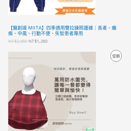
【醫創達 MIITA】四季通用雙拉鍊照護褲｜長者、癱
瘓、中風、行動不便、失智患者專用
NT$
2,680
NT$
1,280
原
目
特
促銷
始
前
價
價
價
格
格
：
：
商
N
N
T
T
品
$
$
8
3
9
9
9
9
。
。