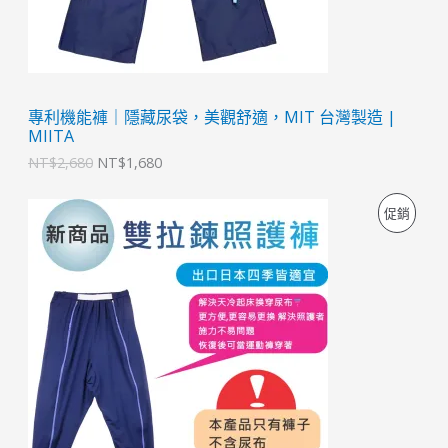
。
。
專利機能褲｜隱藏尿袋，美觀舒適，MIT 台灣製造 |
MIITA
NT$
2,680
NT$
1,680
原
目
特
促銷
始
前
價
價
價
格
格
：
：
商
N
N
T
T
品
$
$
2
1
,
,
6
2
8
8
0
0
。
。