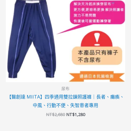
尿布
【醫創達 MIITA】四季通用雙拉鍊照護褲｜長者、癱瘓、
中風、行動不便、失智患者專用
NT$
2,680
NT$
1,280