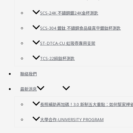
SCS-24K 不鏽鋼鍍24K金杯測匙
SCS-304 鍍鈦 不鏽鋼食品級真空鍍鈦杯測匙
ST-DTCA-CU 虹吸壺專用支架
TCS-22純鈦杯測匙
聯絡我們
最新消息
長照補助再加碼！3.0 新制五大重點：如何幫家裡
大學合作-UNIVERSITY PROGRAM