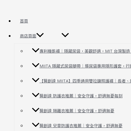
跳
至
主
首頁
要
內
商店頁面
容
專利機能褲｜隱藏尿袋，美觀舒適，MIT 台灣製造 | 
MIITA 隱藏式尿袋腿帶｜導尿袋專用隱形護套，
【醫創達 MIITA】四季通用雙拉鍊照護褲｜長者
醫創達 防護衣推薦｜安全守護，舒適無憂每刻
醫創達 隔離衣推薦｜安全守護，舒適無憂
醫創達 兒童防護衣推薦｜安全守護，舒適無憂