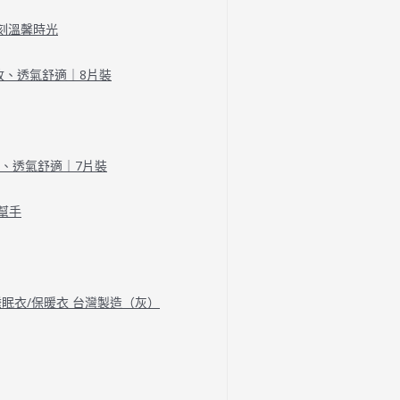
刻溫馨時光
收、透氣舒適｜8片裝
收、透氣舒適｜7片裝
幫手
/睡眠衣/保暖衣 台灣製造（灰）