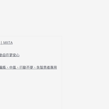
MIITA
行動自在更安心
、癱瘓、中風、行動不便、失智患者專用