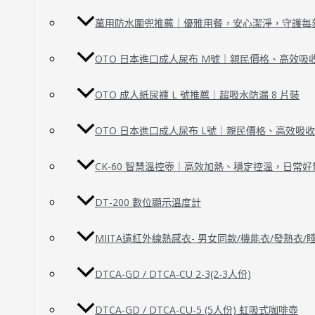
萬用防水圍兜推薦｜優雅用餐，安心潔淨，守護每
OTO 日本進口成人尿布 M號｜親民價格、高效吸
OTO 成人紙尿褲 L 號推薦｜超吸水防漏 8 片裝
OTO 日本進口成人尿布 L號｜親民價格、高效吸
CK-60 智慧溫控壺｜高效加熱、穩定控溫，日常好
DT-200 數位顯示溫度計
MIITA遠紅外線熱感衣- 男女同款/機能衣/發熱衣
DTCA-GD / DTCA-CU 2-3(2-3人份)
DTCA-GD / DTCA-CU-5 (5人份) 虹吸式咖啡壺