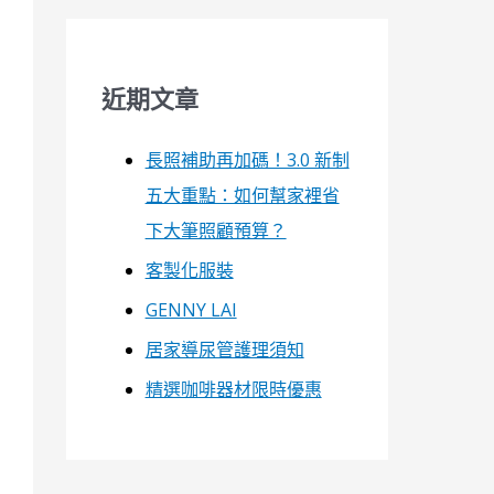
近期文章
長照補助再加碼！3.0 新制
五大重點：如何幫家裡省
下大筆照顧預算？
客製化服裝
GENNY LAI
居家導尿管護理須知
精選咖啡器材限時優惠