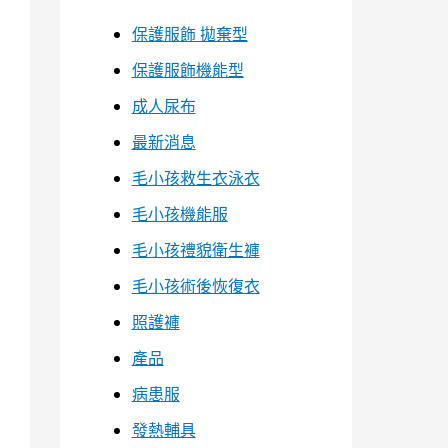
保護服飾 拋棄型
保護服飾機能型
成人尿布
最新消息
毛小孩救生衣泳衣
毛小孩機能服
毛小孩禮貌衛生褲
毛小孩術後恢復衣
照護褲
產品
病患服
發熱輔具