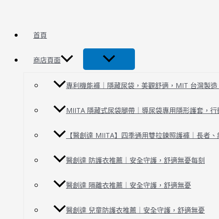
跳
毛
至
小
主
孩
首頁
要
衛
內
生
商店頁面
容
褲
專利機能褲｜隱藏尿袋，美觀舒適，MIT 台灣製造 | 
MIITA 隱藏式尿袋腿帶｜導尿袋專用隱形護套，
【醫創達 MIITA】四季通用雙拉鍊照護褲｜長者
醫創達 防護衣推薦｜安全守護，舒適無憂每刻
醫創達 隔離衣推薦｜安全守護，舒適無憂
醫創達 兒童防護衣推薦｜安全守護，舒適無憂