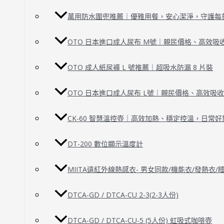
萬用防水圍兜推薦｜優雅用餐，安心潔淨，守護每
OTO 日本進口成人尿布 M號｜親民價格、高效吸
OTO 成人紙尿褲 L 號推薦｜超吸水防漏 8 片裝
OTO 日本進口成人尿布 L號｜親民價格、高效吸
CK-60 智慧溫控壺｜高效加熱、穩定控溫，日常好
DT-200 數位顯示溫度計
MIITA遠紅外線熱感衣- 男女同款/機能衣/發熱衣
DTCA-GD / DTCA-CU 2-3(2-3人份)
DTCA-GD / DTCA-CU-5 (5人份) 虹吸式咖啡壺