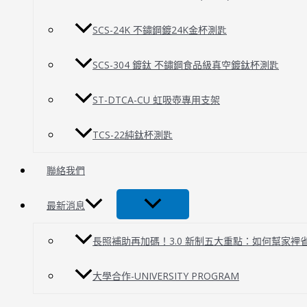
SCS-24K 不鏽鋼鍍24K金杯測匙
SCS-304 鍍鈦 不鏽鋼食品級真空鍍鈦杯測匙
ST-DTCA-CU 虹吸壺專用支架
TCS-22純鈦杯測匙
聯絡我們
最新消息
長照補助再加碼！3.0 新制五大重點：如何幫家裡
大學合作-UNIVERSITY PROGRAM