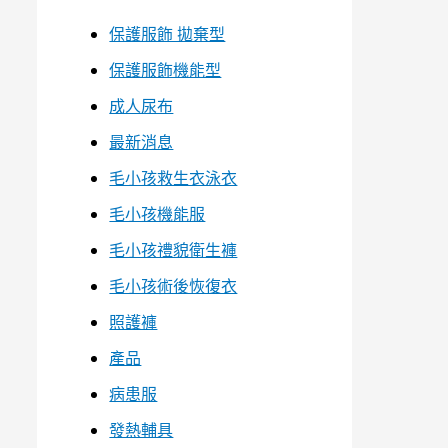
保護服飾 拋棄型
保護服飾機能型
成人尿布
最新消息
毛小孩救生衣泳衣
毛小孩機能服
毛小孩禮貌衛生褲
毛小孩術後恢復衣
照護褲
產品
病患服
發熱輔具