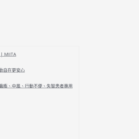
MIITA
行動自在更安心
、癱瘓、中風、行動不便、失智患者專用