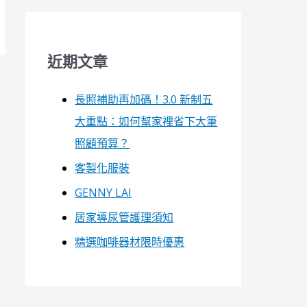
近期文章
長照補助再加碼！3.0 新制五
大重點：如何幫家裡省下大筆
照顧預算？
客製化服裝
GENNY LAI
居家導尿管護理須知
精選咖啡器材限時優惠