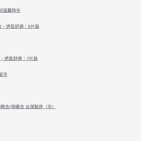
刻溫馨時光
收、透氣舒適｜8片裝
收、透氣舒適｜7片裝
幫手
/睡眠衣/保暖衣 台灣製造（灰）